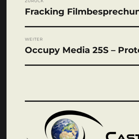
ZURÜCK
Fracking Filmbesprechu
Vorheriger
Beitrag:
WEITER
Occupy Media 25S – Pro
Nächster
Beitrag: