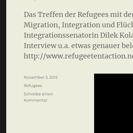
Das Treffen der Refugees mit de
Migration, Integration und Flüc
Integrationssenatorin Dilek Kol
Interview u.a. etwas genauer be
http://www.refugeetentaction.n
Veröffentlicht
November 3, 2012
am
Kategorien
Refugees
Schreibe einen
zu
Kommentar
Refugee
Hungerstreik
Berlin
3.
Nov