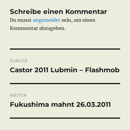
Schreibe einen Kommentar
Du musst
angemeldet
sein, um einen
Kommentar abzugeben.
Beitragsnavigation
ZURÜCK
Castor 2011 Lubmin – Flashmob
Vorheriger
Beitrag:
WEITER
Fukushima mahnt 26.03.2011
Nächster
Beitrag: