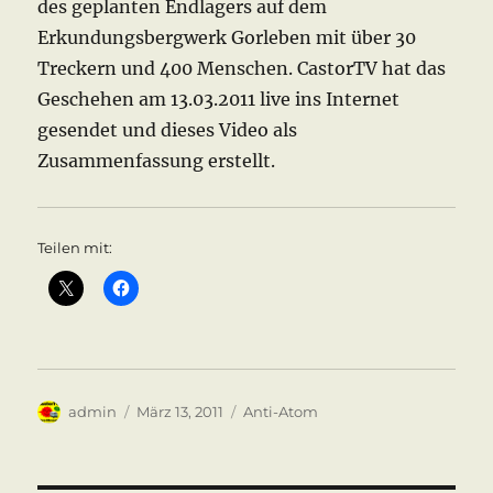
des geplanten Endlagers auf dem
Erkundungsbergwerk Gorleben mit über 30
Treckern und 400 Menschen. CastorTV hat das
Geschehen am 13.03.2011 live ins Internet
gesendet und dieses Video als
Zusammenfassung erstellt.
Teilen mit:
Autor
Veröffentlicht
Kategorien
admin
März 13, 2011
Anti-Atom
am