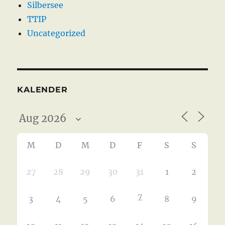
Silbersee
TTIP
Uncategorized
KALENDER
M
D
M
D
F
S
S
27
28
29
30
31
1
2
7
3
4
5
6
8
9