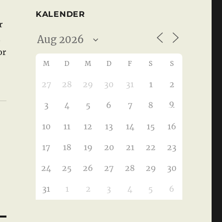
KALENDER
r
n
or
M
D
M
D
F
S
S
27
28
29
30
31
1
2
9
3
4
5
6
7
8
10
11
12
13
14
15
16
17
18
19
20
21
22
23
24
25
26
27
28
29
30
31
1
2
3
4
5
6