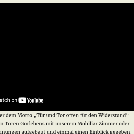
ter dem Motto „Tür und Tor offen für den Widerstand“
en Toren Gorlebens mit unserem Mobiliar Zimmer oder
nungen aufgebaut und einmal einen Einblick gegeben,