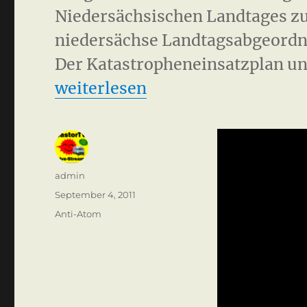
Niedersächsischen Landtages zu
niedersächse Landtagsabgeordne
Der Katastropheneinsatzplan un
„Gorleben 365 Abgeordneten Bl
weiterlesen
Autor
admin
Veröffentlicht
September 4, 2011
am
Kategorien
Anti-Atom