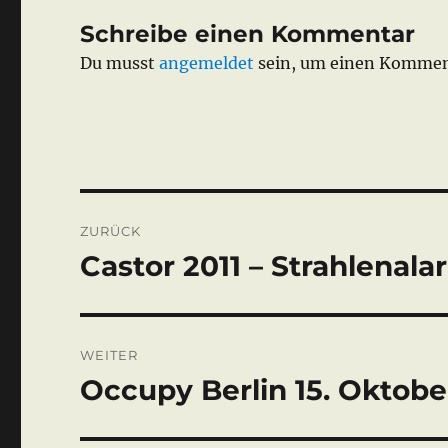
Schreibe einen Kommentar
Du musst
angemeldet
sein, um einen Kommen
Beitragsnavigation
ZURÜCK
Castor 2011 – Strahlenala
Vorheriger
Beitrag:
WEITER
Occupy Berlin 15. Oktobe
Nächster
Beitrag: