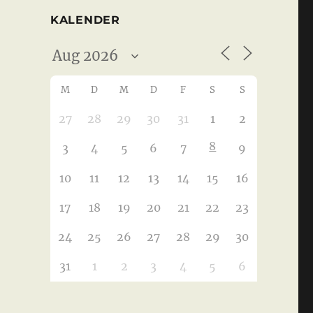
KALENDER
M
D
M
D
F
S
S
27
28
29
30
31
1
2
8
3
4
5
6
7
9
10
11
12
13
14
15
16
17
18
19
20
21
22
23
24
25
26
27
28
29
30
31
1
2
3
4
5
6