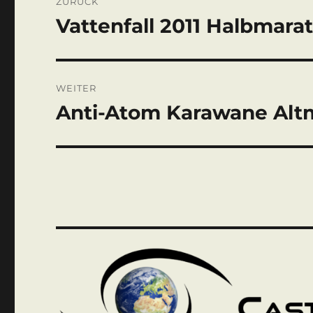
ZURÜCK
Vattenfall 2011 Halbmara
Vorheriger
Beitrag:
WEITER
Anti-Atom Karawane Alt
Nächster
Beitrag: