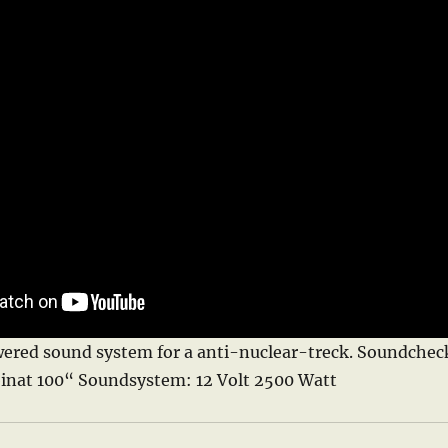
wered sound system for a anti-nuclear-treck. Soundchec
nat 100“ Soundsystem: 12 Volt 2500 Watt