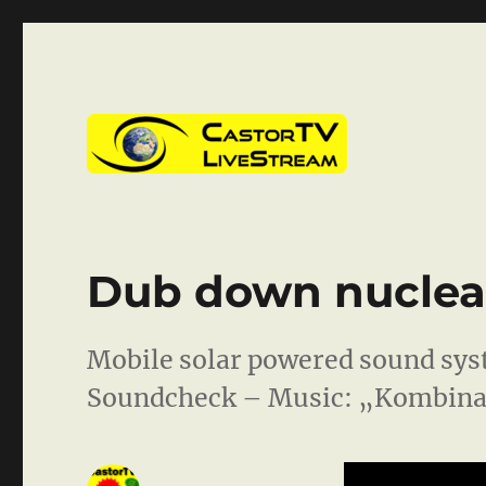
CastorTV
Dub down nuclear
Mobile solar powered sound syst
Soundcheck – Music: „Kombinat