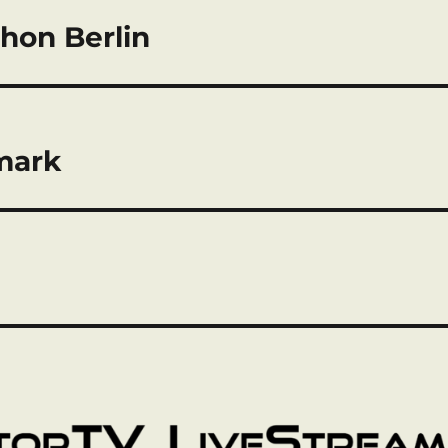
thon Berlin
mark