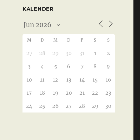
KALENDER
M
D
M
D
F
S
S
27
28
29
30
31
1
2
3
4
5
6
7
8
9
10
11
12
13
14
15
16
17
18
19
20
21
22
23
24
25
26
27
28
29
30