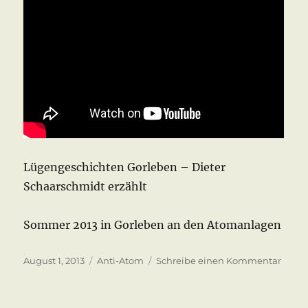
Lügengeschichten Gorleben – Dieter
Schaarschmidt erzählt
Sommer 2013 in Gorleben an den Atomanlagen
Veröffentlicht
Kategorien
zu
August 1, 2013
Anti-Atom
Schreibe einen Kommentar
am
Lügen
Gorle