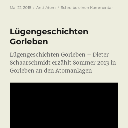
Veröffentlicht
Kategorien
zu
Mai 22, 2015
Anti-Atom
Schreibe einen Kommentar
am
Gorlebe
Widerst
2015
Lügengeschichten
Gorleben
Lügengeschichten Gorleben – Dieter
Schaarschmidt erzählt Sommer 2013 in
Gorleben an den Atomanlagen