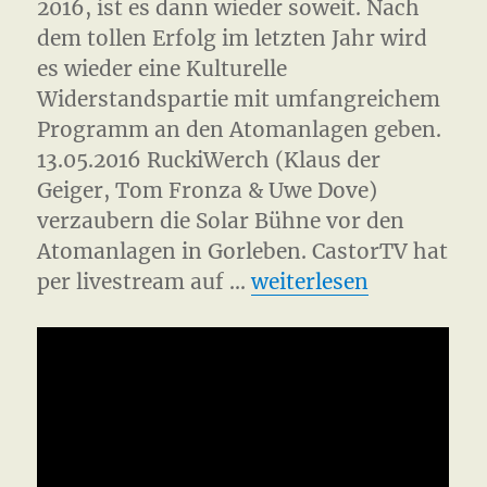
2016, ist es dann wieder soweit. Nach
dem tollen Erfolg im letzten Jahr wird
es wieder eine Kulturelle
Widerstandspartie mit umfangreichem
Programm an den Atomanlagen geben.
13.05.2016 RuckiWerch (Klaus der
Geiger, Tom Fronza & Uwe Dove)
verzaubern die Solar Bühne vor den
Atomanlagen in Gorleben. CastorTV hat
„Kulturelle Widerstan
per livestream auf …
weiterlesen