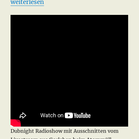
„Gorleben Widerstandspartie 2015“
weiterlesen
Dubnight Radioshow mit Ausschnitten vom