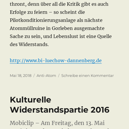
thront, denn über all die Kritik gibt es auch
Erfolge zu feiern – so scheint die
Pilotkonditionierungsanlage als nächste
Atommüllruine in Gorleben ausgemachte
Sache zu sein, und Lebenslust ist eine Quelle
des Widerstands.
http://www.bi-luechow-dannenberg.de
Veröffentlicht
Kategorien
zu
Mai 18, 2018
Anti-Atom
Schreibe einen Kommentar
am
Kulturel
Widerst
2018
Kulturelle
Widerstandspartie 2016
Mobiclip – Am Freitag, den 13. Mai