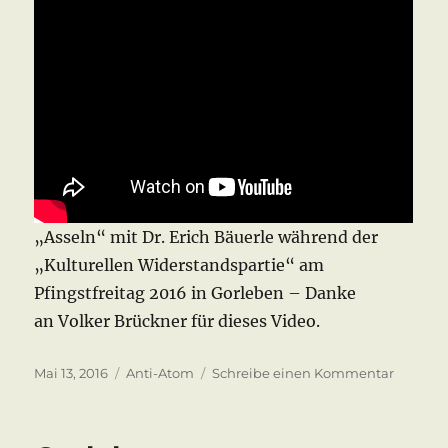
„Asseln“ mit Dr. Erich Bäuerle während der
„Kulturellen Widerstandspartie“ am
Pfingstfreitag 2016 in Gorleben – Danke
an Volker Brückner für dieses Video.
Veröffentlicht
Kategorien
zu
Mai 13, 2016
Anti-Atom
Schreibe einen Kommentar
am
Kulturel
Widerst
2016