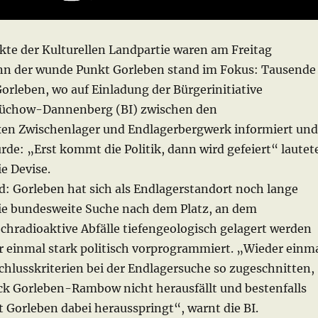
kte der Kulturellen Landpartie waren am Freitag
nn der wunde Punkt Gorleben stand im Fokus: Tausende
orleben, wo auf Einladung der Bürgerinitiative
üchow-Dannenberg (BI) zwischen den
en Zwischenlager und Endlagerbergwerk informiert und
de: „Erst kommt die Politik, dann wird gefeiert“ lautet
ie Devise.
: Gorleben hat sich als Endlagerstandort noch lange
 Die bundesweite Suche nach dem Platz, an dem
chradioaktive Abfälle tiefengeologisch gelagert werden
er einmal stark politisch vorprogrammiert. „Wieder einm
chlusskriterien bei der Endlagersuche so zugeschnitten,
ock Gorleben-Rambow nicht herausfällt und bestenfalls
t Gorleben dabei herausspringt“, warnt die BI.