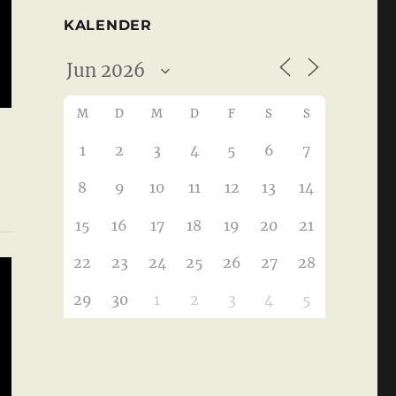
KALENDER
M
D
M
D
F
S
S
1
2
3
4
5
6
7
8
9
10
11
12
13
14
15
16
17
18
19
20
21
22
23
24
25
26
27
28
29
30
1
2
3
4
5