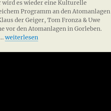
r wird es wieder eine Kulturelle
reichem Programm an den Atomanlagen
Klaus der Geiger, Tom Fronza & Uwe
ne vor den Atomanlagen in Gorleben.
„Kulturelle Widerstandspartie 2016“
 …
weiterlesen