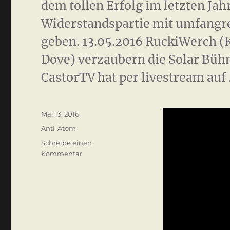
dem tollen Erfolg im letzten Jah
Widerstandspartie mit umfang
geben. 13.05.2016 RuckiWerch (
Dove) verzaubern die Solar Büh
CastorTV hat per livestream auf
Veröffentlicht
Mai 13, 2016
am
Kategorien
Anti-Atom
Schreibe einen
zu
Kommentar
Kulturelle
Widerstandspartie
2016