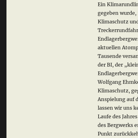
Ein Klimarundli
gegeben wurde, 
Klimaschutz und
Treckerrundfahr
Endlagerbergwer
aktuellen Atomp
Tausende versa
der BI, der „kle
Endlagerbergwer
Wolfgang Ehmke
Klimaschutz, ge
Anspielung auf 
lassen wir uns k
Laufe des Jahres
des Bergwerks e
Punkt zurückkehr