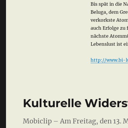
Bis spät in die 
Beluga, dem Gre
verkorkste Atomp
auch Erfolge zu 
nächste Atommül
Lebenslust ist e
http://www.bi-
Kulturelle Widers
Mobiclip – Am Freitag, den 13. M