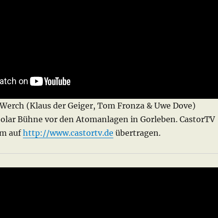
iWerch (Klaus der Geiger, Tom Fronza & Uwe Dove)
Solar Bühne vor den Atomanlagen in Gorleben. CastorTV
am auf
http://www.castortv.de
übertragen.