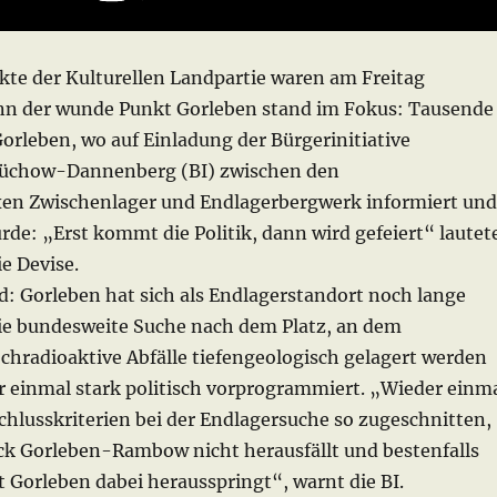
kte der Kulturellen Landpartie waren am Freitag
nn der wunde Punkt Gorleben stand im Fokus: Tausende
orleben, wo auf Einladung der Bürgerinitiative
üchow-Dannenberg (BI) zwischen den
en Zwischenlager und Endlagerbergwerk informiert und
de: „Erst kommt die Politik, dann wird gefeiert“ lautet
ie Devise.
: Gorleben hat sich als Endlagerstandort noch lange
 Die bundesweite Suche nach dem Platz, an dem
chradioaktive Abfälle tiefengeologisch gelagert werden
er einmal stark politisch vorprogrammiert. „Wieder einm
chlusskriterien bei der Endlagersuche so zugeschnitten,
ock Gorleben-Rambow nicht herausfällt und bestenfalls
t Gorleben dabei herausspringt“, warnt die BI.