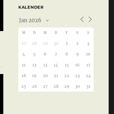
KALENDER
M
D
M
D
F
S
S
27
28
29
30
1
2
3
4
5
6
7
8
9
10
11
12
13
14
15
16
17
18
19
20
21
22
23
24
25
26
27
28
29
30
31