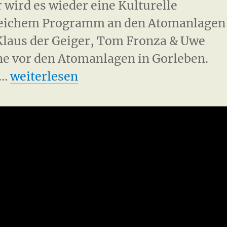
r wird es wieder eine Kulturelle
reichem Programm an den Atomanlagen
Klaus der Geiger, Tom Fronza & Uwe
ne vor den Atomanlagen in Gorleben.
„Kulturelle Widerstandspartie 2016“
 …
weiterlesen