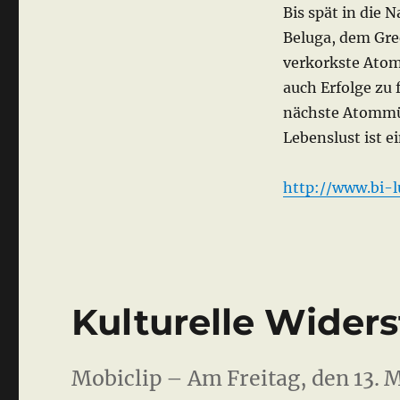
Bis spät in die 
Beluga, dem Gre
verkorkste Atomp
auch Erfolge zu 
nächste Atommül
Lebenslust ist e
http://www.bi-
Kulturelle Widers
Mobiclip – Am Freitag, den 13. M