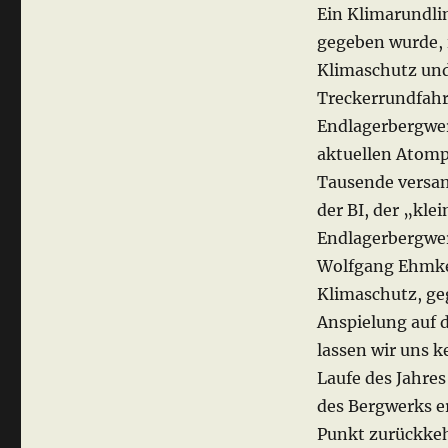
Ein Klimarundli
gegeben wurde, 
Klimaschutz und
Treckerrundfahr
Endlagerbergwer
aktuellen Atomp
Tausende versa
der BI, der „kle
Endlagerbergwer
Wolfgang Ehmke
Klimaschutz, ge
Anspielung auf 
lassen wir uns k
Laufe des Jahres
des Bergwerks e
Punkt zurückkehr