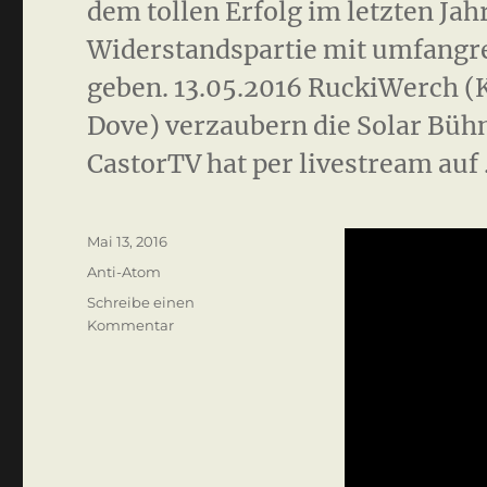
dem tollen Erfolg im letzten Jah
Widerstandspartie mit umfang
geben. 13.05.2016 RuckiWerch (
Dove) verzaubern die Solar Büh
CastorTV hat per livestream auf
Veröffentlicht
Mai 13, 2016
am
Kategorien
Anti-Atom
Schreibe einen
zu
Kommentar
Kulturelle
Widerstandspartie
2016