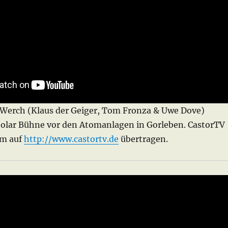
iWerch (Klaus der Geiger, Tom Fronza & Uwe Dove)
Solar Bühne vor den Atomanlagen in Gorleben. CastorTV
am auf
http://www.castortv.de
übertragen.