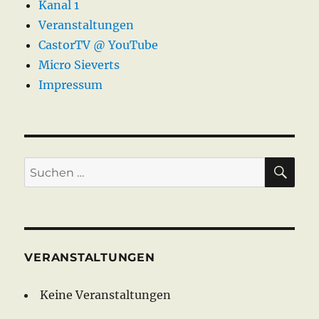
Kanal 1
Veranstaltungen
CastorTV @ YouTube
Micro Sieverts
Impressum
SU
Suche
nach:
VERANSTALTUNGEN
Keine Veranstaltungen