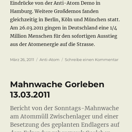
Eindrücke von der Anti-Atom Demo in
Hamburg. Weitere Großdemos fanden
gleichzeitig in Berlin, Köln und München statt.
Am 26.03.2011 gingen in Deutschland eine 1/4
Million Menschen für den sofortigen Ausstieg
aus der Atomenergie auf die Strasse.
Veröffentlicht
Kategorien
zu
März 26, 2011
Anti-Atom
Schreibe einen Kommentar
am
Fukus
mahnt
26.03.2
Mahnwache Gorleben
13.03.2011
Bericht von der Sonntags-Mahnwache
am Atommüll Zwischenlager und einer
Besetzung des geplanten Endlagers auf