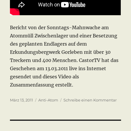
Bericht von der Sonntags-Mahnwache am
Atommüll Zwischenlager und einer Besetzung
des geplanten Endlagers auf dem
Erkundungsbergwerk Gorleben mit über 30
Treckern und 400 Menschen. CastorTV hat das
Geschehen am 13.03.2011 live ins Internet
gesendet und dieses Video als
Zusammenfassung erstellt.
Veröffentlicht
Kategorien
zu
März 13, 2011
Anti-Atom
Schreibe einen Kommentar
am
Mahnw
Gorleb
13.03.20