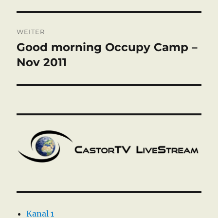
WEITER
Good morning Occupy Camp –
Nächster
Beitrag:
Nov 2011
Kanal 1