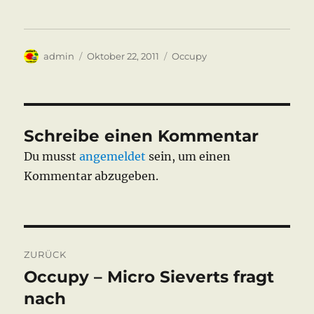
Autor
Veröffentlicht
Kategorien
admin
Oktober 22, 2011
Occupy
am
Schreibe einen Kommentar
Du musst
angemeldet
sein, um einen
Kommentar abzugeben.
Beitragsnavigation
ZURÜCK
Occupy – Micro Sieverts fragt
Vorheriger
Beitrag:
nach