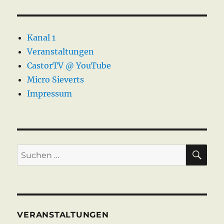
Kanal 1
Veranstaltungen
CastorTV @ YouTube
Micro Sieverts
Impressum
SU
Suche
nach:
VERANSTALTUNGEN