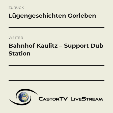
Beitragsnavigation
ZURÜCK
Lügengeschichten Gorleben
Vorheriger
Beitrag:
WEITER
Bahnhof Kaulitz – Support Dub
Nächster
Beitrag:
Station