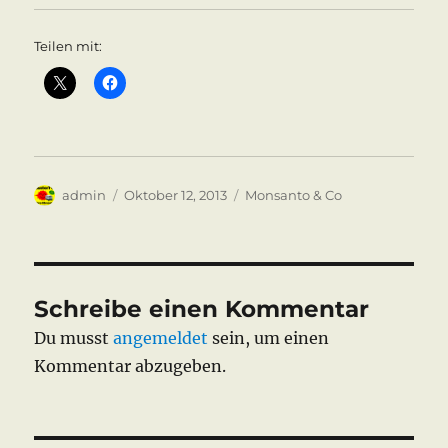
Teilen mit:
Autor
Veröffentlicht
Kategorien
admin
Oktober 12, 2013
Monsanto & Co
am
Schreibe einen Kommentar
Du musst
angemeldet
sein, um einen
Kommentar abzugeben.