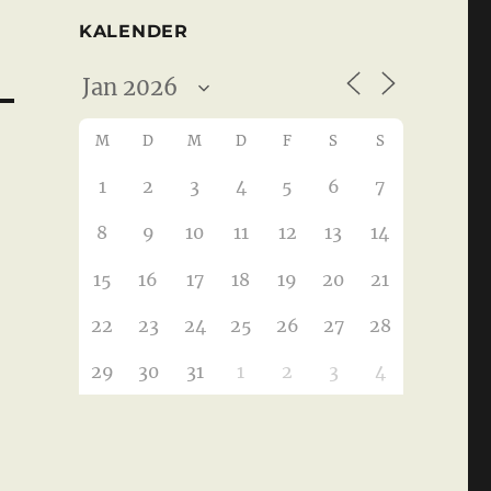
KALENDER
M
D
M
D
F
S
S
1
2
3
4
5
6
7
8
9
10
11
12
13
14
15
16
17
18
19
20
21
22
23
24
25
26
27
28
29
30
31
1
2
3
4