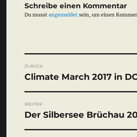
Schreibe einen Kommentar
Du musst
angemeldet
sein, um einen Kommen
Beitragsnavigation
ZURÜCK
Climate March 2017 in D
Vorheriger
Beitrag:
WEITER
Der Silbersee Brüchau 2
Nächster
Beitrag: