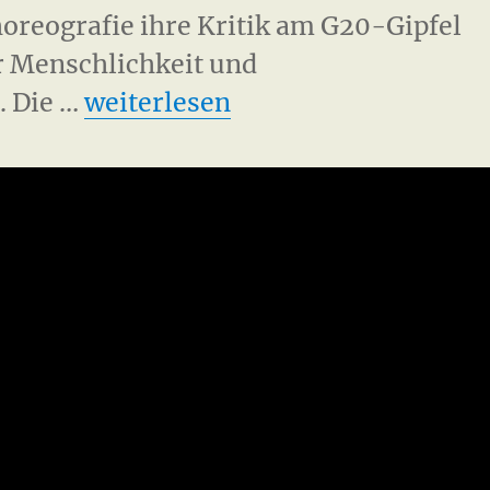
oreografie ihre Kritik am G20-Gipfel
r Menschlichkeit und
„G20 Hamburg im Grenzbereic
. Die …
weiterlesen