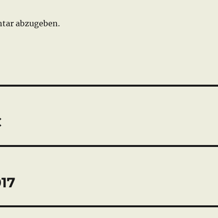
tar abzugeben.
C
017