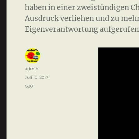
haben in einer zweistündigen Ch
Ausdruck verliehen und zu meh
Eigenverantwortung aufgerufen
Autor
admin
Veröffentlicht
Juli 10, 2017
am
Kategorien
G20