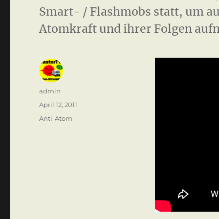
Smart- / Flashmobs statt, um au
Atomkraft und ihrer Folgen au
Autor
admin
Veröffentlicht
April 12, 2011
am
Kategorien
Anti-Atom