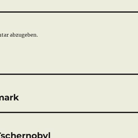
tar abzugeben.
mark
Tschernobyl