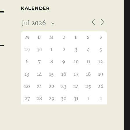
KALENDER
M
D
M
D
F
S
S
29
30
1
2
3
4
5
6
7
8
9
10
11
12
13
14
15
16
17
18
19
20
21
22
23
24
25
26
27
28
29
30
31
1
2