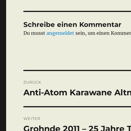
Schreibe einen Kommentar
Du musst
angemeldet
sein, um einen Kommen
Beitragsnavigation
ZURÜCK
Anti-Atom Karawane Alt
Vorheriger
Beitrag:
WEITER
Grohnde 2011 – 25 Jahre 
Nächster