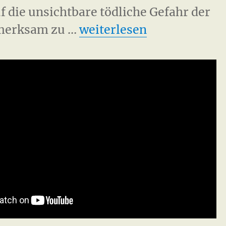
f die unsichtbare tödliche Gefahr der
„Fukushima mahnt Flash
fmerksam zu …
weiterlesen