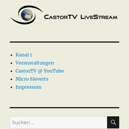
Kanal 1
Veranstaltungen
CastorTV @ YouTube
Micro Sieverts
Impressum
SU
Suche
nach: