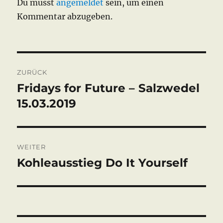
Du musst
angemeldet
sein, um einen
Kommentar abzugeben.
Beitragsnavigation
ZURÜCK
Fridays for Future – Salzwedel
Vorheriger
Beitrag:
15.03.2019
WEITER
Kohleausstieg Do It Yourself
Nächster
Beitrag: