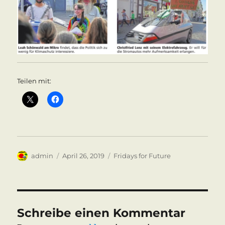
Teilen mit:
Autor
Veröffentlicht
Kategorien
admin
April 26, 2019
Fridays for Future
am
Schreibe einen Kommentar