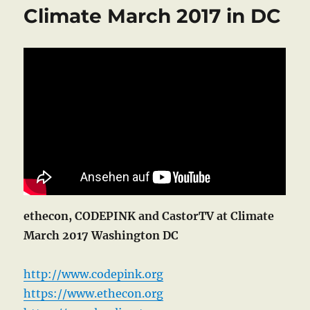
COLA
Climate March 2017 in DC
2017
ethecon, CODEPINK and CastorTV at Climate
March 2017 Washington DC
http://www.codepink.org
https://www.ethecon.org