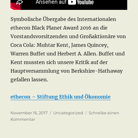
Symbolische Übergabe des Internationalen
ethecon ‪‎Black Planet‬ Award 2016 an die
Vorstandsvorsitzenden und Großaktionäre von
Coca Cola: Muhtar Kent, James Quincey,
Warren Buffet und Herbert A. Allen. Buffet und
Kent mussten sich unsere Kritik auf der
Hauptversammlung von Berkshire-Hathaway
gefallen lassen.
ethecon – Stiftung Ethik und Ökonomie
Veröffentlicht
Kategorien
November 16, 2017
Uncategorized
Schreibe einen
am
zu
Kommentar
Stopp
COCA