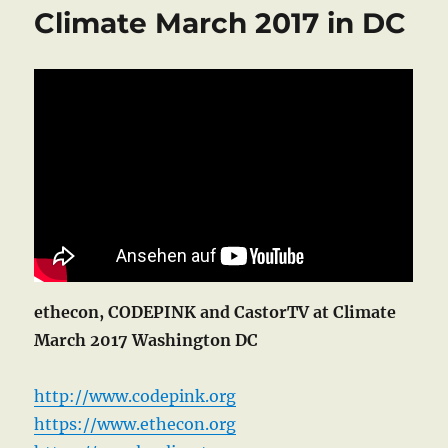
COLA
Climate March 2017 in DC
2017
ethecon, CODEPINK and CastorTV at Climate
March 2017 Washington DC
http://www.codepink.org
https://www.ethecon.org