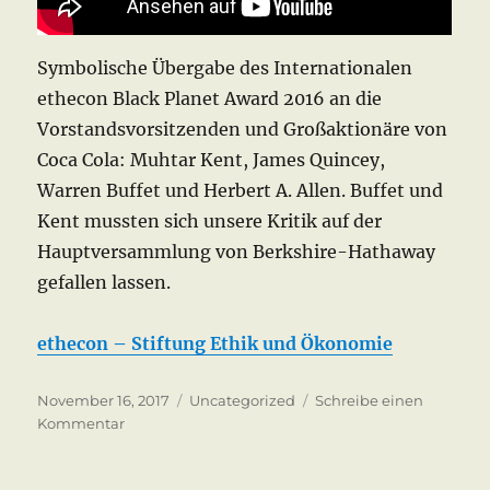
Symbolische Übergabe des Internationalen
ethecon ‪‎Black Planet‬ Award 2016 an die
Vorstandsvorsitzenden und Großaktionäre von
Coca Cola: Muhtar Kent, James Quincey,
Warren Buffet und Herbert A. Allen. Buffet und
Kent mussten sich unsere Kritik auf der
Hauptversammlung von Berkshire-Hathaway
gefallen lassen.
ethecon – Stiftung Ethik und Ökonomie
Veröffentlicht
Kategorien
November 16, 2017
Uncategorized
Schreibe einen
am
zu
Kommentar
Stopp
COCA