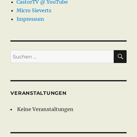
CastorTV @ YouTube
Micro Sieverts
Impressum
SU
Suche
nach:
VERANSTALTUNGEN
Keine Veranstaltungen