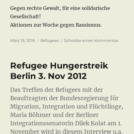
Gegen rechte Gewalt, für eine solidarische
Gesellschaft!
Aktionen zur Woche gegen Rassismus.
Veröffentlicht
Kategorien
zu
März 19, 2016
Refugees
Schreibe einen Kommentar
am
Wenn
der
braune
Refugee Hungerstreik
Wind
weht
Berlin 3. Nov 2012
–
19.03.20
Das Treffen der Refugees mit der
Beauftragten der Bundesregierung für
Migration, Integration und Flüchtlinge,
Maria Böhmer und der Berliner
Integrationssenatorin Dilek Kolat am 1.
November wird in diesem Interview u.a.