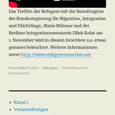
Das Treffen der Refugees mit der Beauftragten
der Bundesregierung für Migration, Integration
und Flüchtlinge, Maria Böhmer und der
Berliner Integrationssenatorin Dilek Kolat am
1. November wird in diesem Interview u.a. etwas
genauer beleuchtet. Weitere Informationen
unter
http://www.refugeetentaction.net
Veröffentlicht
Kategorien
November 3, 2012
Refugees
Schreibe einen
am
zu
Kommentar
Refugee
Hungerstreik
Berlin
3.
Nov
Kanal 1
2012
Veranstaltungen