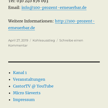
Tel: 030 240 876 093
Email:
info@100-prozent-erneuerbar.de
Weitere Informationen:
http://100-prozent-
erneuerbar.de
Veröffentlicht
Kategorien
April 27, 2019
Kohleausstieg
Schreibe einen
am
zu
Kommentar
Kohleausstieg
Do
It
Yourself
Kanal 1
Veranstaltungen
CastorTV @ YouTube
Micro Sieverts
Impressum