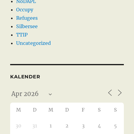
NoDAPL
Occupy
Refugees
Silbersee
TTIP
Uncategorized
KALENDER
M
D
M
D
F
S
S
30
31
1
2
3
4
5