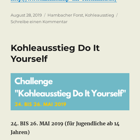
Veröffentlicht
Kategorien
August 28, 2019
Hambacher Forst
,
Kohleausstieg
am
zu
Schreibe einen Kommentar
Klimacamp
2019
Kohleausstieg Do It
Yourself
24. BIS 26. MAI 2019 (für Jugendliche ab 14
Jahren)