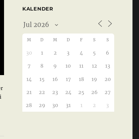
KALENDER
M
D
M
D
F
S
S
30
1
2
3
4
5
6
7
8
9
10
11
12
13
14
15
16
17
18
19
20
er
21
22
23
24
25
26
27
i
28
29
30
31
1
2
3