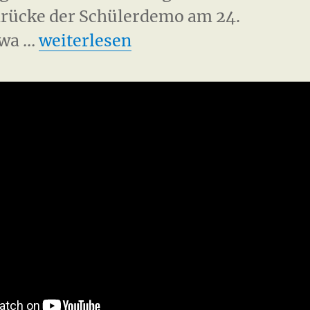
drücke der Schülerdemo am 24.
„Castor 2011 Gorleben“
twa …
weiterlesen