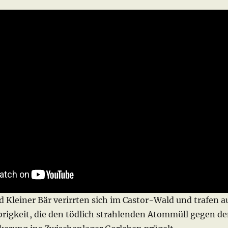
d Kleiner Bär verirrten sich im Castor-Wald und trafen a
brigkeit, die den tödlich strahlenden Atommüll gegen d