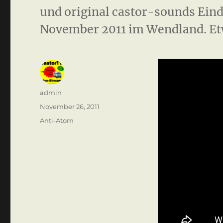
und original castor-sounds Ein
November 2011 im Wendland. E
Autor
admin
Veröffentlicht
November 26, 2011
am
Kategorien
Anti-Atom