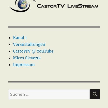
Kanal 1
Veranstaltungen
CastorTV @ YouTube
Micro Sieverts
Impressum
SU
Suche
nach: