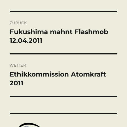
Beitragsnavigation
ZURÜCK
Fukushima mahnt Flashmob
Vorheriger
Beitrag:
12.04.2011
WEITER
Ethikkommission Atomkraft
Nächster
Beitrag:
2011