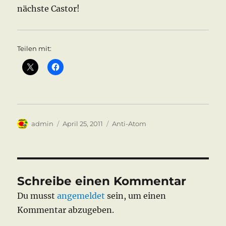
nächste Castor!
Teilen mit:
Autor
Veröffentlicht
Kategorien
admin
April 25, 2011
Anti-Atom
am
Schreibe einen Kommentar
Du musst
angemeldet
sein, um einen
Kommentar abzugeben.