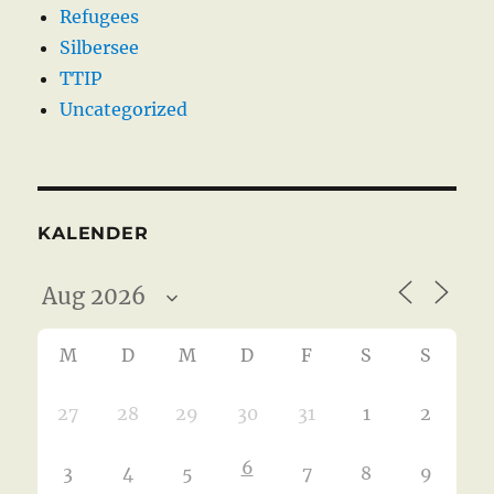
Refugees
Silbersee
TTIP
Uncategorized
KALENDER
M
D
M
D
F
S
S
27
28
29
30
31
1
2
6
3
4
5
7
8
9