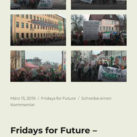
Veröffentlicht
Kategorien
März 15, 2019
Fridays for Future
Schreibe einen
am
zu
Kommentar
Fridays
for
Future
Fridays for Future –
–
Salzwedel