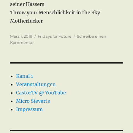
seiner Hassers
Throw your Menschlichkeit in the Sky
Motherfucker
Veröffentlicht
Kategorien
März 1, 2019
Fridays for Future
Schreibe einen
am
zu
Kommentar
Fridays
for
Future
–
Magdeburg
Kanal 1
01.03.2019
Veranstaltungen
CastorTV @ YouTube
Micro Sieverts
Impressum