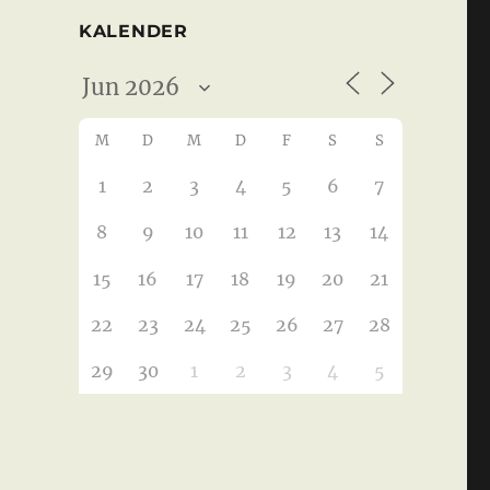
KALENDER
M
D
M
D
F
S
S
1
2
3
4
5
6
7
8
9
10
11
12
13
14
15
16
17
18
19
20
21
22
23
24
25
26
27
28
29
30
1
2
3
4
5