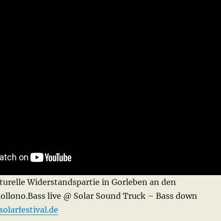
turelle Widerstandspartie in Gorleben an den
llono.Bass live @ Solar Sound Truck – Bass down
olarfestival.de