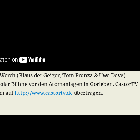
iWerch (Klaus der Geiger, Tom Fronza & Uwe Dove)
Solar Bühne vor den Atomanlagen in Gorleben. CastorTV
am auf
http://www.castortv.de
übertragen.