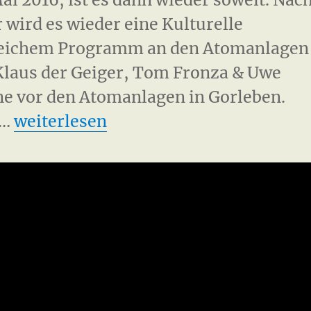
r wird es wieder eine Kulturelle
reichem Programm an den Atomanlagen
Klaus der Geiger, Tom Fronza & Uwe
ne vor den Atomanlagen in Gorleben.
„Kulturelle Widerstandspartie 2016“
 …
weiterlesen