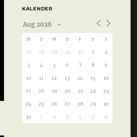
KALENDER
M
D
M
D
F
S
S
27
28
29
30
31
1
2
7
3
4
5
6
8
9
10
11
12
13
14
15
16
17
18
19
20
21
22
23
24
25
26
27
28
29
30
31
1
2
3
4
5
6