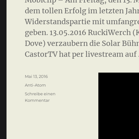
dem tollen Erfolg im letzten Jah
Widerstandspartie mit umfang
geben. 13.05.2016 RuckiWerch (
Dove) verzaubern die Solar Büh
CastorTV hat per livestream auf
Veröffentlicht
Mai 13, 2016
am
Kategorien
Anti-Atom
Schreibe einen
zu
Kommentar
Kulturelle
Widerstandspartie
2016