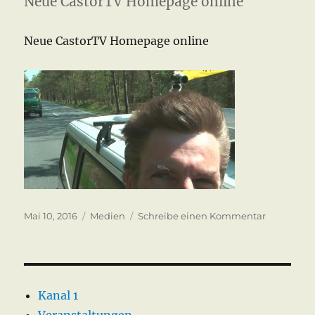
Neue CastorTV Homepage online
Neue CastorTV Homepage online
Veröffentlicht
Kategorien
zu
Mai 10, 2016
Medien
Schreibe einen Kommentar
am
Neue
CastorTV
Homepag
Kanal 1