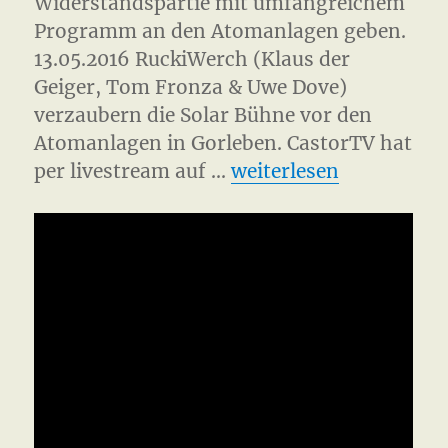
Widerstandspartie mit umfangreichem
Programm an den Atomanlagen geben.
13.05.2016 RuckiWerch (Klaus der
Geiger, Tom Fronza & Uwe Dove)
verzaubern die Solar Bühne vor den
Atomanlagen in Gorleben. CastorTV hat
„Kulturelle Widerstan
per livestream auf …
weiterlesen