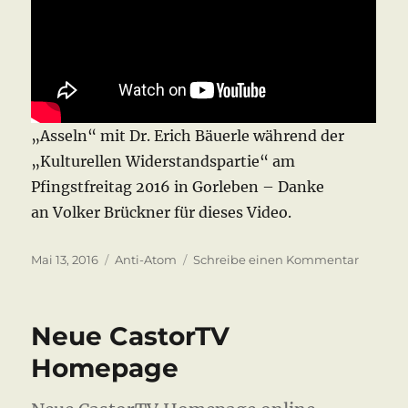
„Asseln“ mit Dr. Erich Bäuerle während der
„Kulturellen Widerstandspartie“ am
Pfingstfreitag 2016 in Gorleben – Danke
an Volker Brückner für dieses Video.
Veröffentlicht
Kategorien
zu
Mai 13, 2016
Anti-Atom
Schreibe einen Kommentar
am
Kulturel
Widerst
2016
Neue CastorTV
Homepage