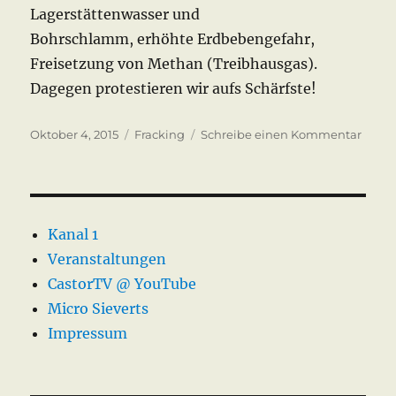
Lagerstättenwasser und
Bohrschlamm, erhöhte Erdbebengefahr,
Freisetzung von Methan (Treibhausgas).
Dagegen protestieren wir aufs Schärfste!
Veröffentlicht
Kategorien
zu
Oktober 4, 2015
Fracking
Schreibe einen Kommentar
am
Frack
Kara
Preze
2015
Kanal 1
Veranstaltungen
CastorTV @ YouTube
Micro Sieverts
Impressum