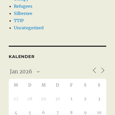
Refugees
Silbersee
TTIP
Uncategorized
KALENDER
M
D
M
D
F
S
S
27
28
29
30
1
2
3
4
5
6
7
8
9
10