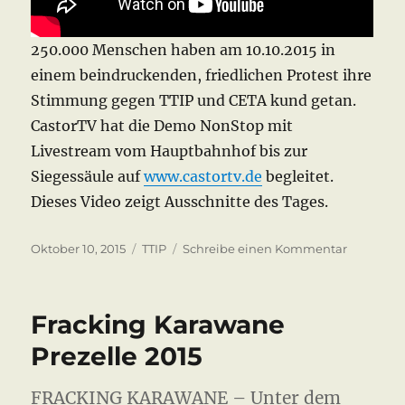
250.000 Menschen haben am 10.10.2015 in
einem beindruckenden, friedlichen Protest ihre
Stimmung gegen TTIP und CETA kund getan.
CastorTV hat die Demo NonStop mit
Livestream vom Hauptbahnhof bis zur
Siegessäule auf
www.castortv.de
begleitet.
Dieses Video zeigt Ausschnitte des Tages.
Veröffentlicht
Kategorien
zu
Oktober 10, 2015
TTIP
Schreibe einen Kommentar
am
TTIP
Demo
Berlin
Fracking Karawane
10.10.2015
Prezelle 2015
FRACKING KARAWANE – Unter dem