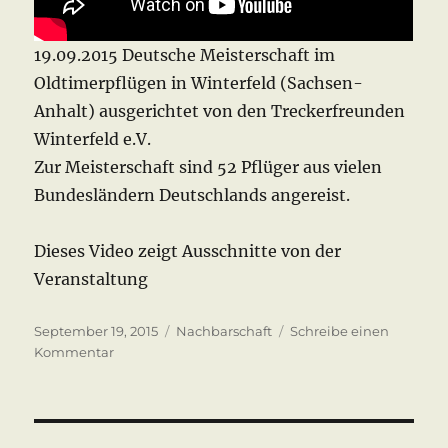
19.09.2015 Deutsche Meisterschaft im
Oldtimerpflügen in Winterfeld (Sachsen-
Anhalt) ausgerichtet von den Treckerfreunden
Winterfeld e.V.
Zur Meisterschaft sind 52 Pflüger aus vielen
Bundesländern Deutschlands angereist.
Dieses Video zeigt Ausschnitte von der
Veranstaltung
Veröffentlicht
Kategorien
September 19, 2015
Nachbarschaft
Schreibe einen
am
zu
Kommentar
Oldtimer-
Pflügen
Winterfeld
2015