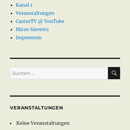
Kanal 1
Veranstaltungen
CastorTV @ YouTube
Micro Sieverts
Impressum
SU
Suche
nach:
VERANSTALTUNGEN
Keine Veranstaltungen