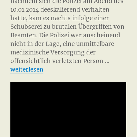
nachdem sich die Polizei am Abend des
10.01.2014 deeskalierend verhalten
hatte, kam es nachts infolge einer
Schubserei zu brutalen Übergriffen von
Beamten. Die Polizei war anscheinend
nicht in der Lage, eine unmittelbare
medizinische Versorgung der
offensichtlich verletzten Person …
„Danger Zone Gefahrengebiet Hamburg“
weiterlesen