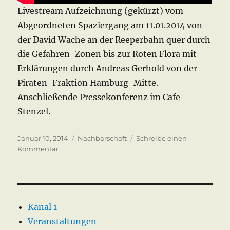
Livestream Aufzeichnung (gekürzt) vom
Abgeordneten Spaziergang am 11.01.2014 von
der David Wache an der Reeperbahn quer durch
die Gefahren-Zonen bis zur Roten Flora mit
Erklärungen durch Andreas Gerhold von der
Piraten-Fraktion Hamburg-Mitte.
Anschließende Pressekonferenz im Cafe
Stenzel.
Veröffentlicht
Kategorien
Januar 10, 2014
Nachbarschaft
Schreibe einen
am
zu
Kommentar
Danger
Zone
Gefahrengebiet
Hamburg
Kanal 1
Veranstaltungen