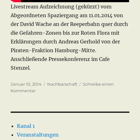
Livestream Aufzeichnung (gekürzt) vom
Abgeordneten Spaziergang am 11.01.2014 von
der David Wache an der Reeperbahn quer durch
die Gefahren-Zonen bis zur Roten Flora mit
Erklärungen durch Andreas Gerhold von der
Piraten-Fraktion Hamburg-Mitte.
Anschließende Pressekonferenz im Cafe
Stenzel.
Veröffentlicht
Kategorien
Januar 10, 2014
Nachbarschaft
Schreibe einen
am
zu
Kommentar
Danger
Zone
Gefahrengebiet
Hamburg
Kanal 1
Veranstaltungen