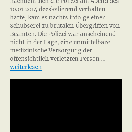
nachdem sich die Polizei am Abend des
10.01.2014 deeskalierend verhalten
hatte, kam es nachts infolge einer
Schubserei zu brutalen Übergriffen von
Beamten. Die Polizei war anscheinend
nicht in der Lage, eine unmittelbare
medizinische Versorgung der
offensichtlich verletzten Person …
„Danger Zone Gefahrengebiet Hamburg“
weiterlesen