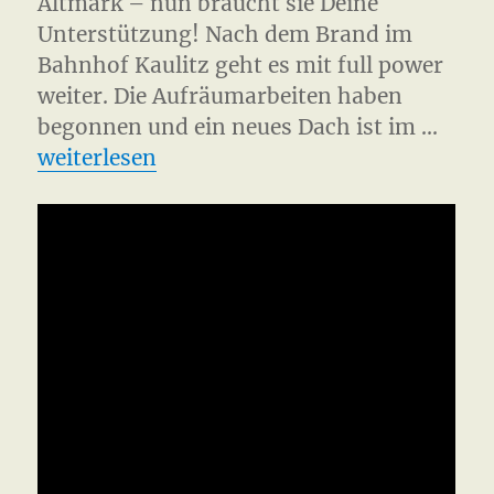
Altmark – nun braucht sie Deine
Unterstützung! Nach dem Brand im
Bahnhof Kaulitz geht es mit full power
weiter. Die Aufräumarbeiten haben
begonnen und ein neues Dach ist im …
„Bahnhof Kaulitz – Support Dub Station“
weiterlesen