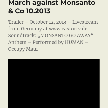
March against Monsanto
Support
Dub
& Co 10.2013
Station
Trailer – October 12, 2013 – Livestream
from Germany at www.castortv.de
Soundtrack: „MONSANTO GO AWAY“
Anthem – Performed by HUMAN –
Occupy Maui