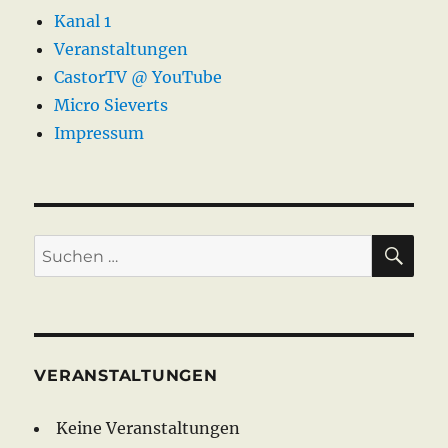
Co
Kanal 1
10.2013
Veranstaltungen
CastorTV @ YouTube
Micro Sieverts
Impressum
SU
Suche
nach:
VERANSTALTUNGEN
Keine Veranstaltungen