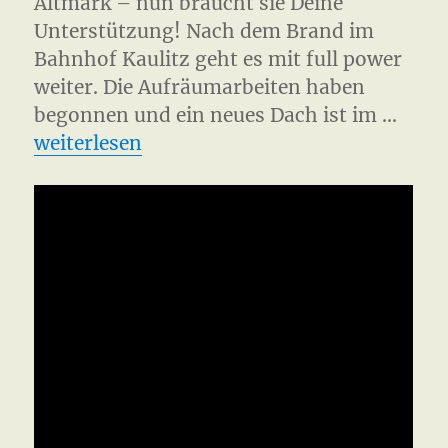
Altmark – nun braucht sie Deine
Unterstützung! Nach dem Brand im
Bahnhof Kaulitz geht es mit full power
weiter. Die Aufräumarbeiten haben
begonnen und ein neues Dach ist im …
„Bahnhof Kaulitz – Support Dub Station“
weiterlesen