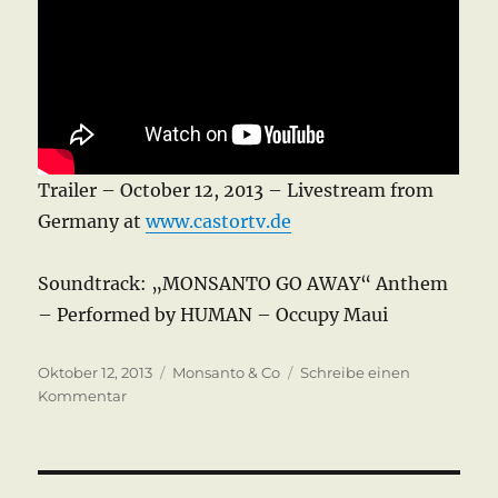
Trailer – October 12, 2013 – Livestream from
Germany at
www.castortv.de
Soundtrack: „MONSANTO GO AWAY“ Anthem
– Performed by HUMAN – Occupy Maui
Veröffentlicht
Kategorien
Oktober 12, 2013
Monsanto & Co
Schreibe einen
am
zu
Kommentar
March
against
Monsanto
&