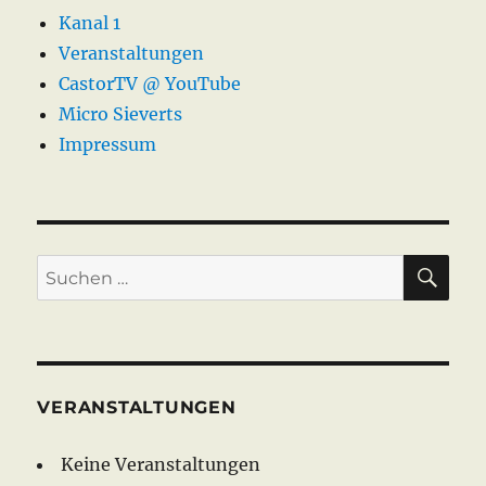
Co
Kanal 1
10.2013
Veranstaltungen
CastorTV @ YouTube
Micro Sieverts
Impressum
SU
Suche
nach:
VERANSTALTUNGEN
Keine Veranstaltungen