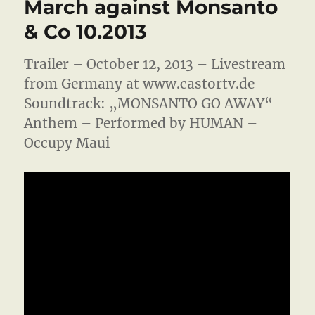
March against Monsanto
Support
Dub
& Co 10.2013
Station
Trailer – October 12, 2013 – Livestream
from Germany at www.castortv.de
Soundtrack: „MONSANTO GO AWAY“
Anthem – Performed by HUMAN –
Occupy Maui