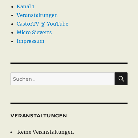
Co
Kanal 1
10.2013
Veranstaltungen
CastorTV @ YouTube
Micro Sieverts
Impressum
SU
Suche
nach:
VERANSTALTUNGEN
Keine Veranstaltungen