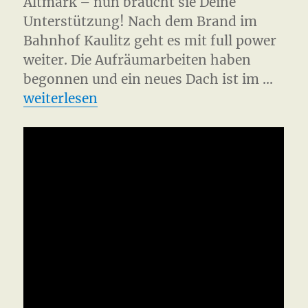
Altmark – nun braucht sie Deine
Unterstützung! Nach dem Brand im
Bahnhof Kaulitz geht es mit full power
weiter. Die Aufräumarbeiten haben
begonnen und ein neues Dach ist im …
„Bahnhof Kaulitz – Support Dub Station“
weiterlesen