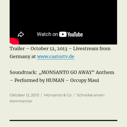
Trailer – October 12, 2013 – Livestream from
Germany at
www.castortv.de
Soundtrack: „MONSANTO GO AWAY“ Anthem
– Performed by HUMAN – Occupy Maui
Veröffentlicht
Kategorien
Oktober 12, 2013
Monsanto & Co
Schreibe einen
am
zu
Kommentar
March
against
Monsanto
&