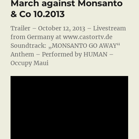
March against Monsanto
Support
Dub
& Co 10.2013
Station
Trailer – October 12, 2013 – Livestream
from Germany at www.castortv.de
Soundtrack: „MONSANTO GO AWAY“
Anthem – Performed by HUMAN –
Occupy Maui