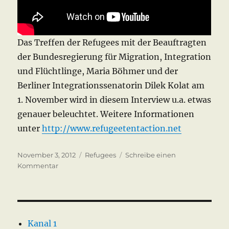
Das Treffen der Refugees mit der Beauftragten
der Bundesregierung für Migration, Integration
und Flüchtlinge, Maria Böhmer und der
Berliner Integrationssenatorin Dilek Kolat am
1. November wird in diesem Interview u.a. etwas
genauer beleuchtet. Weitere Informationen
unter
http://www.refugeetentaction.net
Veröffentlicht
Kategorien
November 3, 2012
Refugees
Schreibe einen
am
zu
Kommentar
Refugee
Hungerstreik
Berlin
3.
Nov
Kanal 1