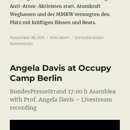
Anti-Atom-Aktivisten statt. Atomkraft
Wegbassen und der MMKW versorgten den
Platz mit kräftigen Bässen und Beats.
Veröffentlicht
Kategorien
November 26, 2011
Anti-Atom
Schreibe einen
am
zu
Kommentar
Castor
2011
Gorleben
Angela Davis at Occupy
Camp Berlin
BundesPresseStrand 17:00 h Asamblea
with Prof. Angela Davis – Livestream
recording