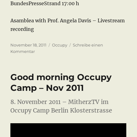
BundesPresseStrand 17:00 h
Asamblea with Prof. Angela Davis – Livestream
recording
Veröffentlicht
Kategorien
November 18, 2011
Occupy
Schreibe einen
am
zu
Kommentar
Angela
Davis
at
Good morning Occupy
Occupy
Camp
Camp – Nov 2011
Berlin
8. November 2011 – MitherzTV im
Occupy Camp Berlin Klosterstrasse