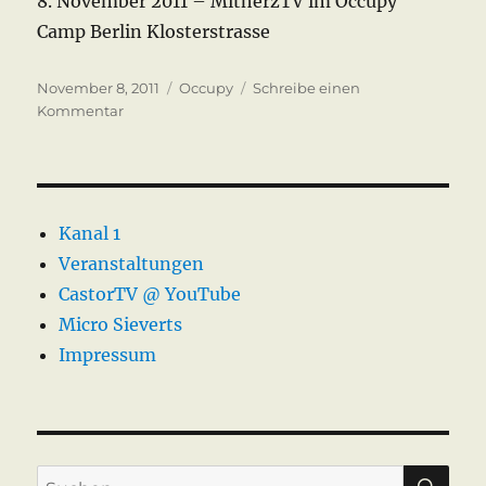
8. November 2011 – MitherzTV im Occupy
Camp Berlin Klosterstrasse
Veröffentlicht
Kategorien
November 8, 2011
Occupy
Schreibe einen
am
zu
Kommentar
Good
morning
Occupy
Camp
–
Kanal 1
Nov
Veranstaltungen
2011
CastorTV @ YouTube
Micro Sieverts
Impressum
SU
Suche