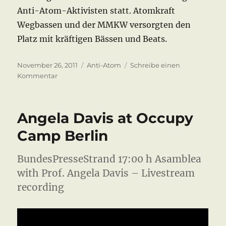
Anti-Atom-Aktivisten statt. Atomkraft
Wegbassen und der MMKW versorgten den
Platz mit kräftigen Bässen und Beats.
Veröffentlicht
Kategorien
November 26, 2011
Anti-Atom
Schreibe einen
am
zu
Kommentar
Castor
2011
Gorleben
Angela Davis at Occupy
Camp Berlin
BundesPresseStrand 17:00 h Asamblea
with Prof. Angela Davis – Livestream
recording