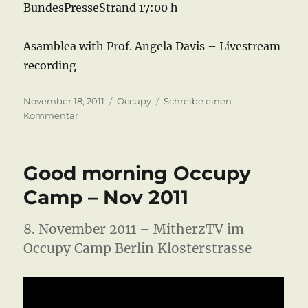
BundesPresseStrand 17:00 h
Asamblea with Prof. Angela Davis – Livestream
recording
Veröffentlicht
Kategorien
November 18, 2011
Occupy
Schreibe einen
am
zu
Kommentar
Angela
Davis
at
Good morning Occupy
Occupy
Camp
Camp – Nov 2011
Berlin
8. November 2011 – MitherzTV im
Occupy Camp Berlin Klosterstrasse