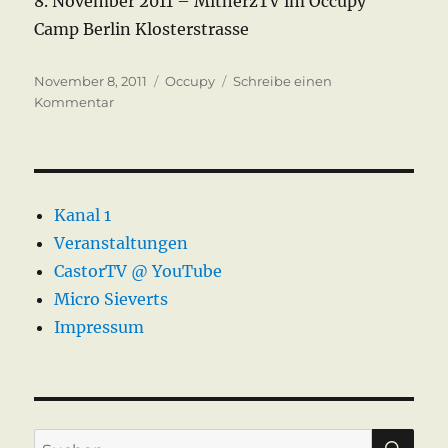
8. November 2011 – MitherzTV im Occupy
Camp Berlin Klosterstrasse
Veröffentlicht
Kategorien
November 8, 2011
Occupy
Schreibe einen
am
zu
Kommentar
Good
morning
Occupy
Camp
–
Kanal 1
Nov
Veranstaltungen
2011
CastorTV @ YouTube
Micro Sieverts
Impressum
SU
Suche