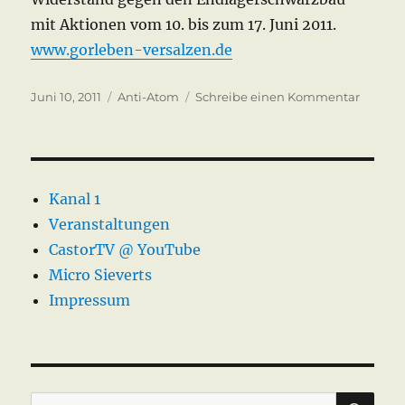
mit Aktionen vom 10. bis zum 17. Juni 2011.
www.gorleben-versalzen.de
Veröffentlicht
Kategorien
zu
Juni 10, 2011
Anti-Atom
Schreibe einen Kommentar
am
Gorleb
versalz
–
Juni
2011
Kanal 1
Veranstaltungen
CastorTV @ YouTube
Micro Sieverts
Impressum
SU
Suche