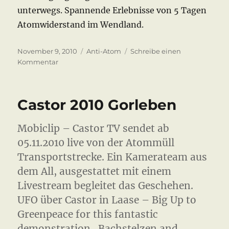
unterwegs. Spannende Erlebnisse von 5 Tagen
Atomwiderstand im Wendland.
Veröffentlicht
Kategorien
November 9, 2010
Anti-Atom
Schreibe einen
am
zu
Kommentar
Castor
2010
–
Castor 2010 Gorleben
der
Film
Mobiclip – Castor TV sendet ab
05.11.2010 live von der Atommüll
Transportstrecke. Ein Kamerateam aus
dem All, ausgestattet mit einem
Livestream begleitet das Geschehen.
UFO über Castor in Laase – Big Up to
Greenpeace for this fantastic
demonstration . Bachstelzen and