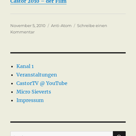
Castor 2010 – der Film
Veröffentlicht
Kategorien
November 5, 2010
Anti-Atom
Schreibe einen
am
zu
Kommentar
Castor
2010
Gorleben
Kanal 1
Veranstaltungen
CastorTV @ YouTube
Micro Sieverts
Impressum
SU
Suche