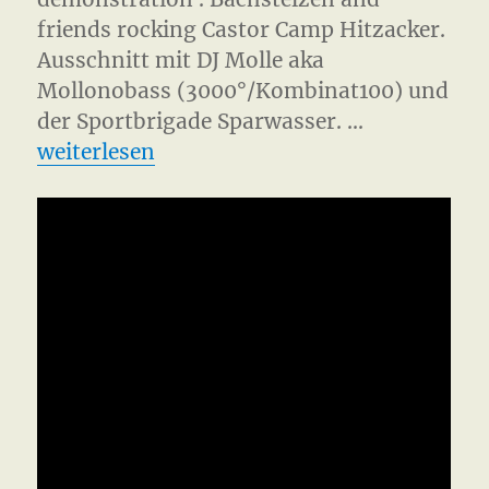
friends rocking Castor Camp Hitzacker.
Ausschnitt mit DJ Molle aka
Mollonobass (3000°/Kombinat100) und
der Sportbrigade Sparwasser. …
„Castor 2010 Gorleben“
weiterlesen