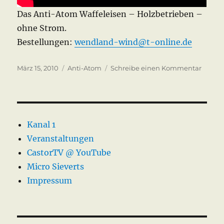
Das Anti-Atom Waffeleisen – Holzbetrieben –
ohne Strom.
Bestellungen:
wendland-wind@t-online.de
Veröffentlicht
Kategorien
zu
März 15, 2010
Anti-Atom
Schreibe einen Kommentar
am
Anti-
Atom
Waffel
Kanal 1
Veranstaltungen
CastorTV @ YouTube
Micro Sieverts
Impressum