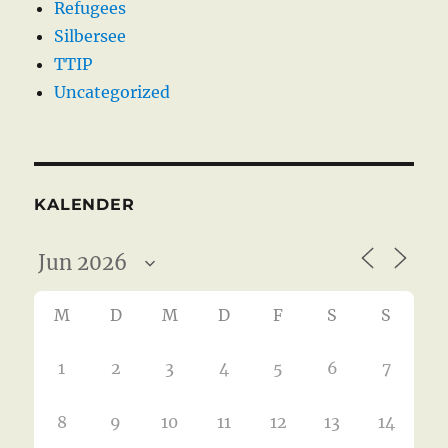
Refugees
Silbersee
TTIP
Uncategorized
KALENDER
M
D
M
D
F
S
S
1
2
3
4
5
6
7
8
9
10
11
12
13
14