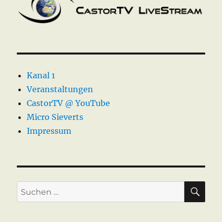
Kanal 1
Veranstaltungen
CastorTV @ YouTube
Micro Sieverts
Impressum
SU
Suche
nach: