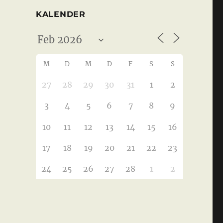
KALENDER
M
D
M
D
F
S
S
27
28
29
30
31
1
2
3
4
5
6
7
8
9
10
11
12
13
14
15
16
17
18
19
20
21
22
23
24
25
26
27
28
1
2