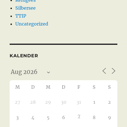
Silbersee
TTIP
Uncategorized
KALENDER
M
D
M
D
F
S
S
27
28
29
30
31
1
2
7
3
4
5
6
8
9