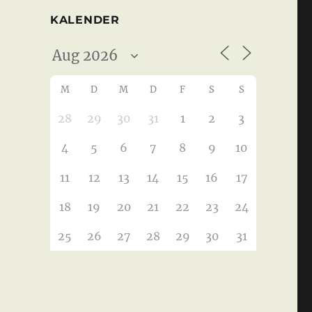
KALENDER
M
D
M
D
F
S
S
28
29
30
31
1
2
3
4
5
6
7
8
9
10
11
12
13
14
15
16
17
18
19
20
21
22
23
24
25
26
27
28
29
30
31