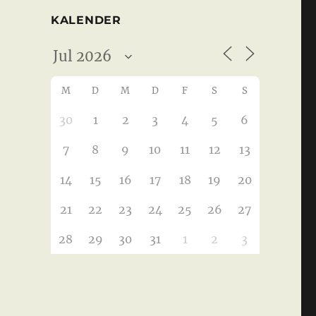
KALENDER
M
D
M
D
F
S
S
30
1
2
3
4
5
6
7
8
9
10
11
12
13
14
15
16
17
18
19
20
21
22
23
24
25
26
27
28
29
30
31
1
2
3