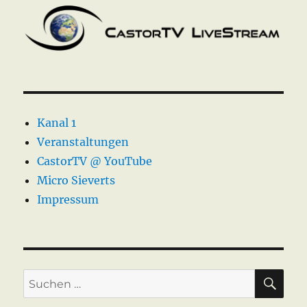
Kanal 1
Veranstaltungen
CastorTV @ YouTube
Micro Sieverts
Impressum
SU
Suche
nach: