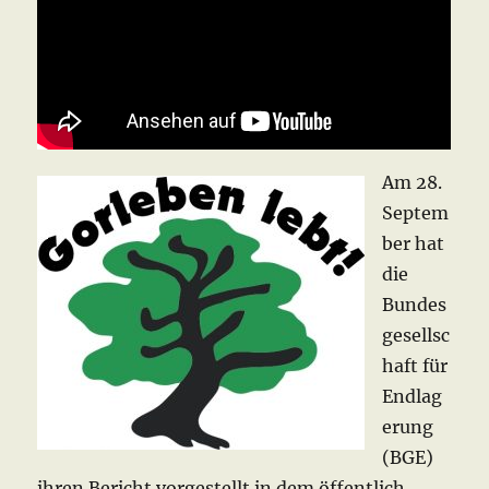
Am 28.
Septem
ber hat
die
Bundes
gesellsc
haft für
Endlag
erung
(BGE)
ihren Bericht vorgestellt in dem öffentlich